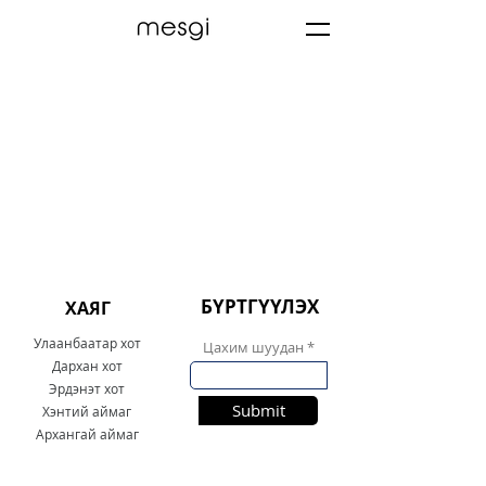
БҮРТГҮҮЛЭХ
ХАЯГ
Улаанбаатар хот
Цахим шуудан
Дархан хот
Эрдэнэт хот
Submit
Хэнтий аймаг
Архангай аймаг