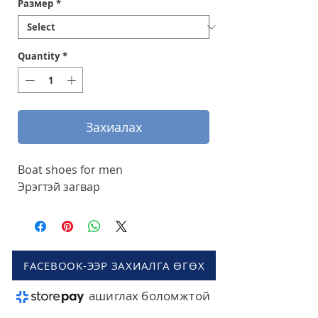
Размер
*
Quantity
*
Захиалах
Boat shoes for men
Эрэгтэй загвар
FACEBOOK-ЭЭР ЗАХИАЛГА ӨГӨХ
ашиглах боломжтой