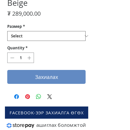
Beige
Price
₮ 289,000.00
Размер
*
Quantity
*
Захиалах
FACEBOOK-ЭЭР ЗАХИАЛГА ӨГӨХ
ашиглах боломжтой