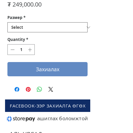
Price
₮ 249,000.00
Размер
*
Quantity
*
Захиалах
FACEBOOK-ЭЭР ЗАХИАЛГА ӨГӨХ
ашиглах боломжтой