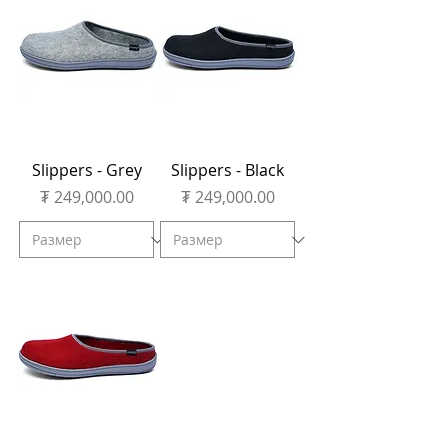
Slippers - Grey
Slippers - Black
Price
Price
₮ 249,000.00
₮ 249,000.00