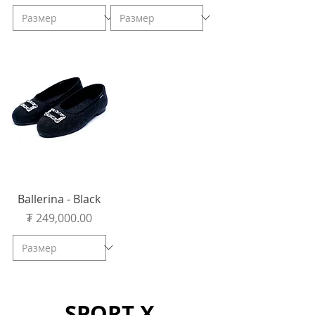
Ballerina - Black
Price
₮ 249,000.00
SPORT X