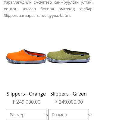
Хэрэглэгчдийн хүсэлтээр сайжруулсан ултай,
хөнгөн, дулаан бөгөөд өмсөхөд хялбар
Slippers загвараа танилцуулж байна.
Slippers - Orange
Slippers - Green
Price
Price
₮ 249,000.00
₮ 249,000.00