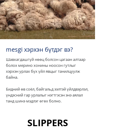
mesgi хэрхэн бүтдэг вэ?
Шавхагдашгүй нөөц болсон цагаан алтаар
болох мерино хонины ноосон гутлыг
хэрхэн урлах бүх үйл явцыг танилцуулж
байна.
Бидний өв соёл, байгальд ээлтэй үйлдвэрлэл,
үндэсний гар урлалыг нэгтгэсэн энэ аялал
танд шинэ мэдлэг өгөх болно.
SLIPPERS