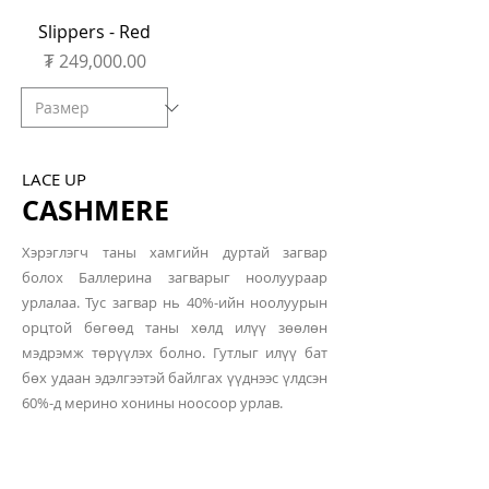
Slippers - Red
Price
₮ 249,000.00
LACE UP
CASHMERE
Хэрэглэгч таны хамгийн дуртай загвар
болох Баллерина загварыг ноолуураар
урлалаа. Тус загвар нь 40%-ийн ноолуурын
орцтой бөгөөд таны хөлд илүү зөөлөн
мэдрэмж төрүүлэх болно. Гутлыг илүү бат
бөх удаан эдэлгээтэй байлгах үүднээс үлдсэн
60%-д мерино хонины ноосоор урлав.