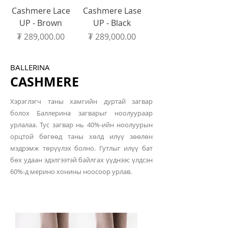
Cashmere Lace
Cashmere Lase
UP - Brown
UP - Black
Price
Price
₮ 289,000.00
₮ 289,000.00
BALLERINA
CASHMERE
Хэрэглэгч таны хамгийн дуртай загвар
болох Баллерина загварыг ноолуураар
урлалаа. Тус загвар нь 40%-ийн ноолуурын
орцтой бөгөөд таны хөлд илүү зөөлөн
мэдрэмж төрүүлэх болно. Гутлыг илүү бат
бөх удаан эдэлгээтэй байлгах үүднээс үлдсэн
60%-д мерино хонины ноосоор урлав.