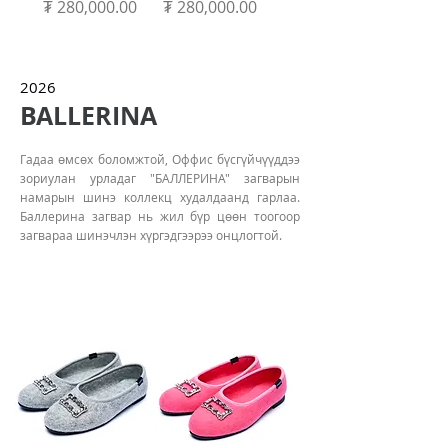
Price
Price
₮ 280,000.00
₮ 280,000.00
2026
BALLERINA
Гадаа өмсөх боломжтой, Оффис бүсгүйчүүддээ
зориулан урладаг "БАЛЛЕРИНА" загварын
намарын шинэ коллекц худалдаанд гарлаа.
Баллерина загвар нь жил бүр цөөн тоогоор
загвараа шинэчлэн хүргэдгээрээ онцлогтой. ​