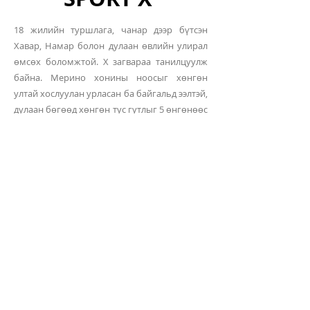
18 жилийн туршлага, чанар дээр бүтсэн
Хавар, Намар болон дулаан өвлийн улирал
өмсөх боломжтой. X загвараа танилцуулж
байна. Мерино хонины ноосыг хөнгөн
ултай хослуулан урласан ба байгальд ээлтэй,
дулаан бөгөөд хөнгөн тус гутлыг 5 өнгөнөөс
сонгон авах боломжтой.